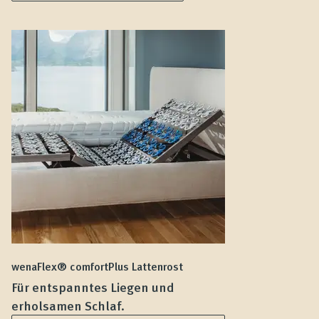
wenaFlex® comfortPlus Lattenrost
we
Für entspanntes Liegen und
F
erholsamen Schlaf.
L