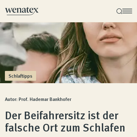
Wenatex Schlafberatung
Individuelle Produktberatung bei Ihnen zu Hause!
Produkte
Schlaftipps
Qualität und Garantie
Autor: Prof. Hademar Bankhofer
Der Beifahrersitz ist der
Kundenbewertungen
falsche Ort zum Schlafen