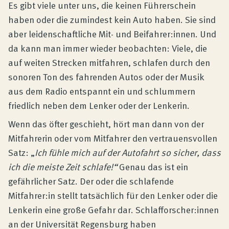
Produktberatung
Es gibt viele unter uns, die keinen Führerschein
haben oder die zumindest kein Auto haben. Sie sind
aber leidenschaftliche Mit- und Beifahrer:innen. Und
Unternehmen
da kann man immer wieder beobachten: Viele, die
auf weiten Strecken mitfahren, schlafen durch den
Kontakt
sonoren Ton des fahrenden Autos oder der Musik
aus dem Radio entspannt ein und schlummern
friedlich neben dem Lenker oder der Lenkerin.
Magazin
Wenn das öfter geschieht, hört man dann von der
Mitfahrerin oder vom Mitfahrer den vertrauensvollen
Satz: „
Ich fühle mich auf der Autofahrt so sicher, dass
ich die meiste Zeit schlafe!“
Genau das ist ein
gefährlicher Satz. Der oder die schlafende
Mitfahrer:in stellt tatsächlich für den Lenker oder die
Lenkerin eine große Gefahr dar. Schlafforscher:innen
an der Universität Regensburg haben