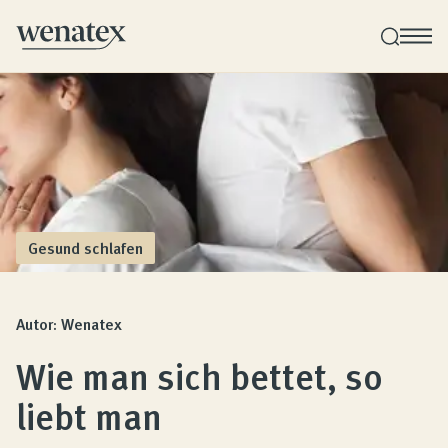
Wenatex Schlafberatung
Individuelle Produktberatung bei Ihnen zu Hause!
Produkte
Gesund schlafen
Qualität und Garantie
Autor: Wenatex
Wie man sich bettet, so
Kundenbewertungen
liebt man