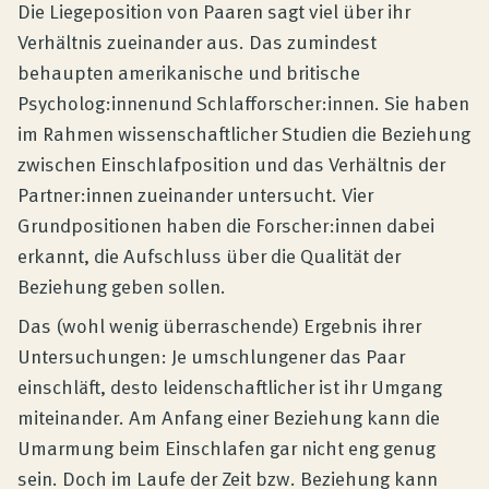
Produktberatung
Die Liegeposition von Paaren sagt viel über ihr
Verhältnis zueinander aus. Das zumindest
behaupten amerikanische und britische
Unternehmen
Psycholog:innenund Schlafforscher:innen. Sie haben
im Rahmen wissenschaftlicher Studien die Beziehung
Kontakt
zwischen Einschlafposition und das Verhältnis der
Partner:innen zueinander untersucht. Vier
Grundpositionen haben die Forscher:innen dabei
Magazin
erkannt, die Aufschluss über die Qualität der
Beziehung geben sollen.
Das (wohl wenig überraschende) Ergebnis ihrer
Untersuchungen: Je umschlungener das Paar
einschläft, desto leidenschaftlicher ist ihr Umgang
miteinander. Am Anfang einer Beziehung kann die
Umarmung beim Einschlafen gar nicht eng genug
sein. Doch im Laufe der Zeit bzw. Beziehung kann