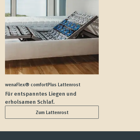
wenaFlex® comfortPlus Lattenrost
we
Für entspanntes Liegen und
F
erholsamen Schlaf.
L
Zum Lattenrost