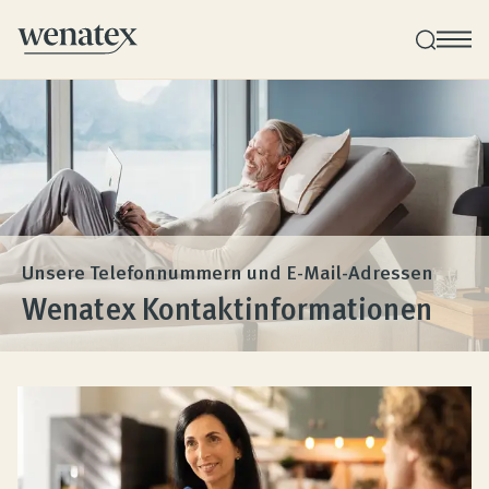
Wenatex Schlafberatung
Individuelle Produktberatung bei Ihnen zu Hause!
Produkte
Unsere Telefonnummern und E-Mail-Adressen
Wenatex Kontaktinformationen
Qualität und Garantie
Kundenbewertungen