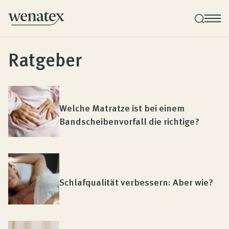
Ratgeber
Wenatex Schlafberatung
Produktberatung zu Hause, im Store oder online!
Welche Matratze ist bei einem
Produkte
Bandscheibenvorfall die richtige?
Qualität und Garantie
Schlafqualität verbessern: Aber wie?
Kundenbewertungen