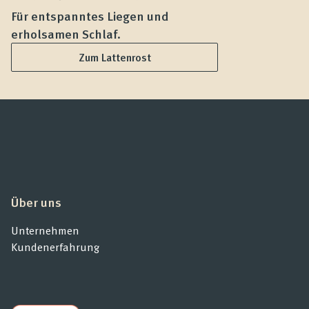
Für entspanntes Liegen und
F
erholsamen Schlaf.
L
Zum Lattenrost
Über uns
Unternehmen
Kundenerfahrung