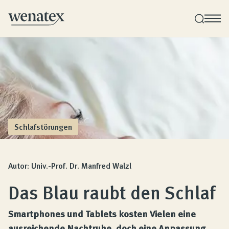
Wenatex Schlafberatung
Produktberatung zu Hause oder online!
Produkte
Schlafstörungen
Qualität und Garantie
Autor: Univ.-Prof. Dr. Manfred Walzl
Das Blau raubt den Schlaf
Kundenbewertungen
Smartphones und Tablets kosten Vielen eine
ausreichende Nachtruhe, doch eine Anpassung