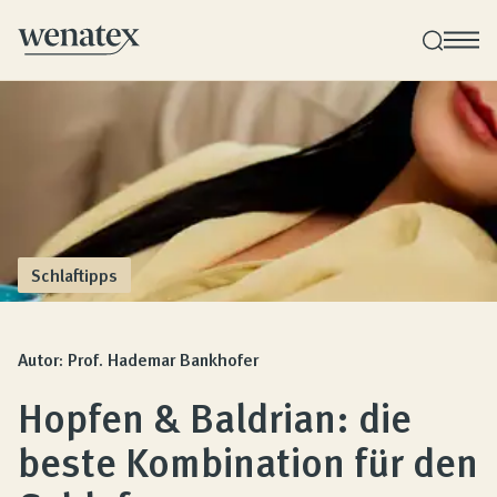
Wenatex Schlafberatung
Individuelle Produktberatung bei Ihnen zu Hause!
Produkte
Schlaftipps
Qualität und Garantie
Autor: Prof. Hademar Bankhofer
Hopfen & Baldrian: die
Kundenbewertungen
beste Kombination für den