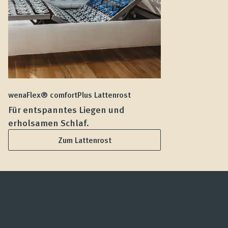
wenaFlex® comfortPlus Lattenrost
we
Für entspanntes Liegen und
F
erholsamen Schlaf.
L
Zum Lattenrost