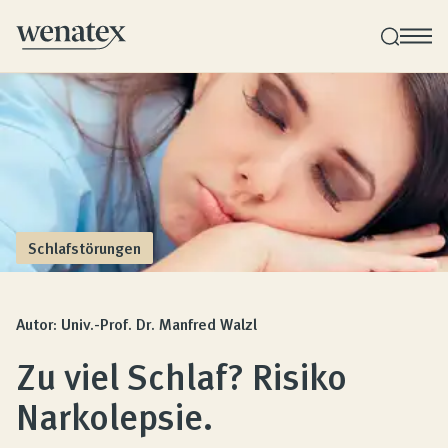
Wenatex Schlafberatung
Individuelle Produktberatung bei Ihnen zu Hause!
Produkte
Schlafstörungen
Qualität und Garantie
Autor: Univ.-Prof. Dr. Manfred Walzl
Zu viel Schlaf? Risiko
Kundenbewertungen
Narkolepsie.