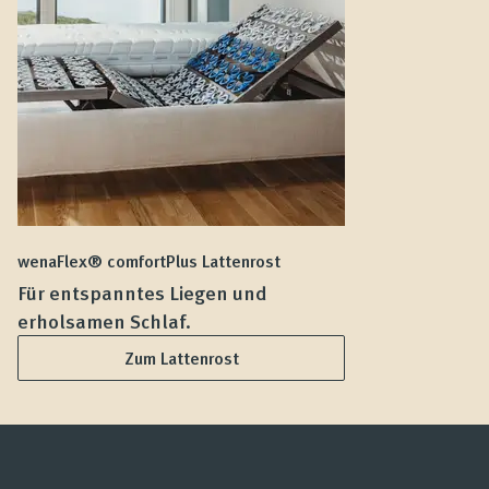
wenaFlex® comfortPlus Lattenrost
we
Für entspanntes Liegen und
F
erholsamen Schlaf.
L
Zum Lattenrost