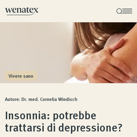
Consulenza sul sonno Wenatex
Consulenza sui prodotti personale a domicilio o
online!
Vivere sano
Prodotti
Autore: Dr. med. Cornelia Windisch
Qualità e Garanzia
Insonnia: potrebbe
trattarsi di depressione?
Opinioni dei clienti