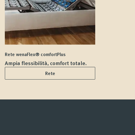
Rete wenaFlex® comfortPlus
Ma
Ampia flessibilità, comfort totale.
D
Rete