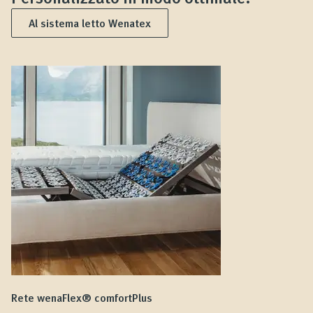
Al sistema letto Wenatex
Rete wenaFlex® comfortPlus
Ma