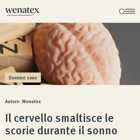
Consulenza sul sonno Wenatex
Consulenza sui prodotti personale a domicilio o
online!
Dormire sano
Prodotti
Autore: Wenatex
Qualità e Garanzia
Il cervello smaltisce le
scorie durante il sonno
Opinioni dei clienti