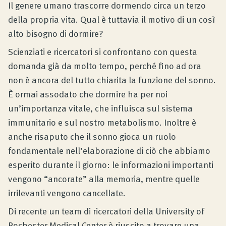
Il genere umano trascorre dormendo circa un terzo
Consulenza prodotto
della propria vita. Qual è tuttavia il motivo di un così
alto bisogno di dormire?
Azienda
Scienziati e ricercatori si confrontano con questa
domanda già da molto tempo, perché fino ad ora
non è ancora del tutto chiarita la funzione del sonno.
Contatto
È ormai assodato che dormire ha per noi
un’importanza vitale, che influisca sul sistema
immunitario e sul nostro metabolismo. Inoltre è
Rivista
anche risaputo che il sonno gioca un ruolo
fondamentale nell’elaborazione di ciò che abbiamo
esperito durante il giorno: le informazioni importanti
vengono “ancorate” alla memoria, mentre quelle
irrilevanti vengono cancellate.
Di recente un team di ricercatori della University of
Rochester Medical Center è riuscito a trovare una