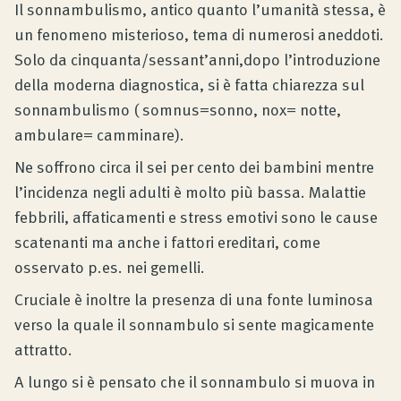
Il sonnambulismo, antico quanto l’umanità stessa, è
Consulenza prodotto
un fenomeno misterioso, tema di numerosi aneddoti.
Solo da cinquanta/sessant’anni,dopo l’introduzione
della moderna diagnostica, si è fatta chiarezza sul
Azienda
sonnambulismo ( somnus=sonno, nox= notte,
ambulare= camminare).
Contatto
Ne soffrono circa il sei per cento dei bambini mentre
l’incidenza negli adulti è molto più bassa. Malattie
febbrili, affaticamenti e stress emotivi sono le cause
Rivista
scatenanti ma anche i fattori ereditari, come
osservato p.es. nei gemelli.
Cruciale è inoltre la presenza di una fonte luminosa
verso la quale il sonnambulo si sente magicamente
attratto.
A lungo si è pensato che il sonnambulo si muova in