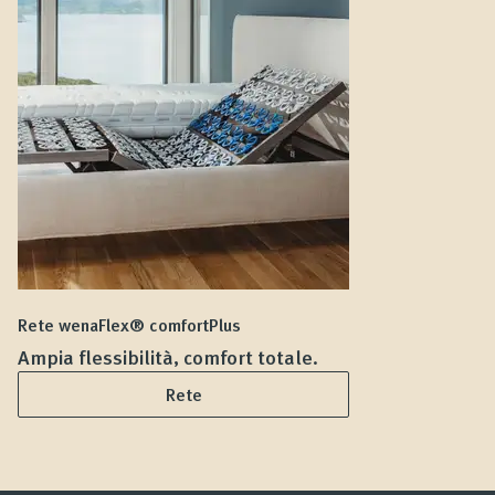
Rete wenaFlex® comfortPlus
Ma
Ampia flessibilità, comfort totale.
D
Rete