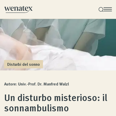
Consulenza sul sonno Wenatex
Consulenza sui prodotti personale a domicilio o
online!
Disturbi del sonno
Prodotti
Autore: Univ.-Prof. Dr. Manfred Walzl
Qualità e Garanzia
Un disturbo misterioso: il
sonnambulismo
Opinioni dei clienti