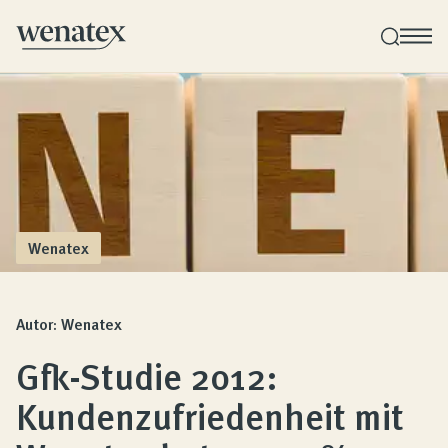
Wenatex Schlafberatung
Produktberatung zu Hause, im Store oder online!
Produkte
Wenatex
Qualität und Garantie
Autor: Wenatex
Gfk-Studie 2012:
Kundenbewertungen
Kundenzufriedenheit mit