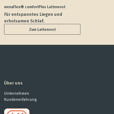
wenaFlex® comfortPlus Lattenrost
we
Für entspanntes Liegen und
F
erholsamen Schlaf.
L
Zum Lattenrost
Über uns
Unternehmen
Kundenerfahrung