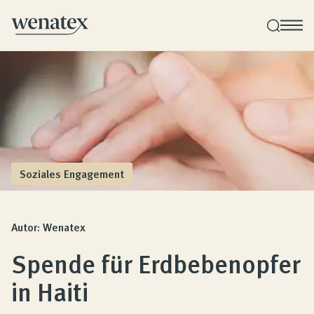
Wenatex Schlafberatung
Produktberatung zu Hause, im Store oder online!
Produkte
Soziales Engagement
Qualität und Garantie
Autor: Wenatex
Spende für Erdbebenopfer
Kundenbewertungen
in Haiti