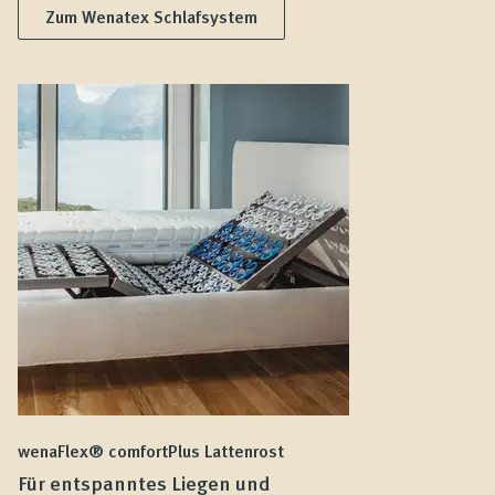
Zum Wenatex Schlafsystem
wenaFlex® comfortPlus Lattenrost
we
Für entspanntes Liegen und
F