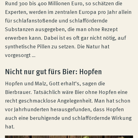
Produktberatung
Rund 300 bis 400 Millionen Euro, so schätzen die
Experten, werden im zentralen Europa pro Jahr allein
für schlafanstoßende und schlaffördernde
Unternehmen
Substanzen ausgegeben, die man ohne Rezept
erwerben kann. Dabei ist es oft gar nicht nötig, auf
Kontakt
synthetische Pillen zu setzen. Die Natur hat
vorgesorgt …
Magazin
Nicht nur gut fürs Bier: Hopfen
Hopfen und Malz, Gott erhalt’s, sagen die
Bierbrauer. Tatsächlich wäre Bier ohne Hopfen eine
recht geschmacklose Angelegenheit. Man hat schon
vor Jahrhunderten herausgefunden, dass Hopfen
auch eine beruhigende und schlaffördernde Wirkung
hat.