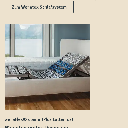
Zum Wenatex Schlafsystem
wenaFlex® comfortPlus Lattenrost
we
Für entspanntes Liegen und
F