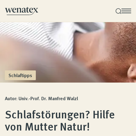
Wenatex Schlafberatung
Produktberatung zu Hause, im Store oder online!
Produkte
Schlaftipps
Qualität und Garantie
Autor: Univ.-Prof. Dr. Manfred Walzl
Schlafstörungen? Hilfe
Kundenbewertungen
von Mutter Natur!