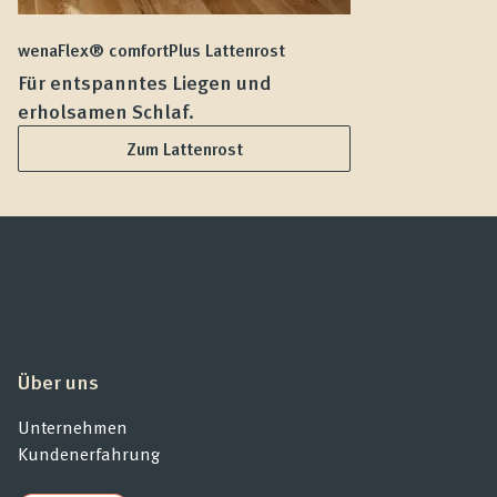
wenaFlex® comfortPlus Lattenrost
we
Für entspanntes Liegen und
F
erholsamen Schlaf.
L
Zum Lattenrost
Über uns
Unternehmen
Kundenerfahrung