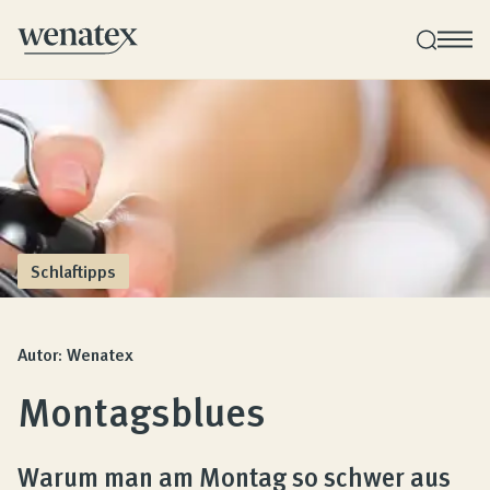
Wenatex Schlafberatung
Produktberatung zu Hause, im Store oder online!
Produkte
Schlaftipps
Qualität und Garantie
Autor: Wenatex
Montagsblues
Kundenbewertungen
Warum man am Montag so schwer aus