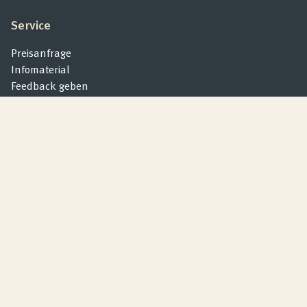
Service
Preisanfrage
Infomaterial
Feedback geben
Produktberatung
Kontakt
Wenatex Das Schlafsystem GmbH
Sägewerkstraße 1
83395 Freilassing
E-Mail:
info@wenatex.com
Wenatex Service-Hotline:
Deutschland:
0049 8654 670636