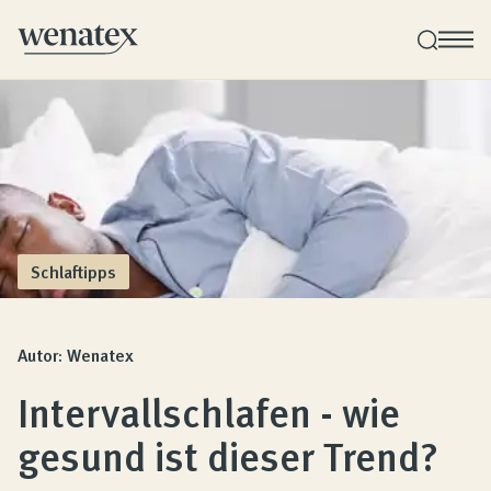
Wenatex Schlafberatung
Produktberatung zu Hause, im Store oder online!
Produkte
Schlaftipps
Qualität und Garantie
Autor: Wenatex
Intervallschlafen - wie
Kundenbewertungen
gesund ist dieser Trend?