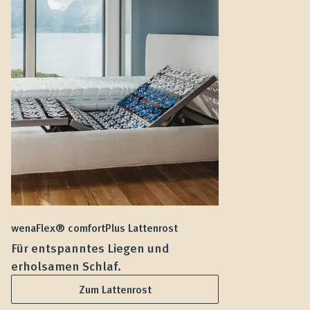
wenaFlex® comfortPlus Lattenrost
we
Für entspanntes Liegen und
F
erholsamen Schlaf.
L
Zum Lattenrost