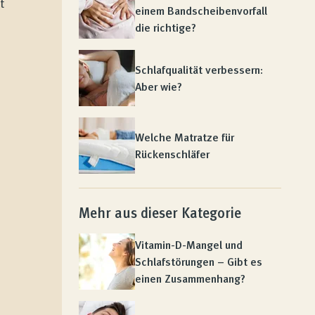
t
einem Bandscheibenvorfall
die richtige?
Schlafqualität verbessern:
Aber wie?
Welche Matratze für
Rückenschläfer
Mehr aus dieser Kategorie
Vitamin-D-Mangel und
Schlafstörungen – Gibt es
einen Zusammenhang?
e