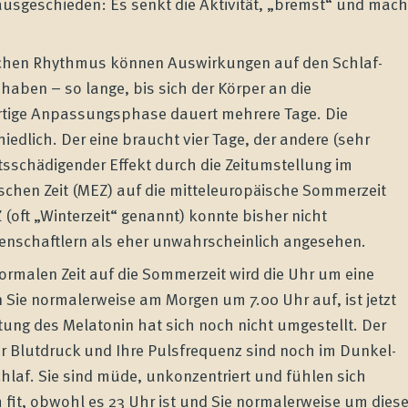
ausgeschieden: Es senkt die Aktivität, „bremst“ und mach
chen Rhythmus können Auswirkungen auf den Schlaf-
ben – so lange, bis sich der Körper an die
rtige Anpassungsphase dauert mehrere Tage. Die
chiedlich. Der eine braucht vier Tage, der andere (sehr
itsschädigender Effekt durch die Zeitumstellung im
schen Zeit (MEZ) auf die mitteleuropäische Sommerzeit
(oft „Winterzeit“ genannt) konnte bisher nicht
nschaftlern als eher unwahrscheinlich angesehen.
ormalen Zeit auf die Sommerzeit wird die Uhr um eine
 Sie normalerweise am Morgen um 7.00 Uhr auf, ist jetzt
ttung des Melatonin hat sich noch nicht umgestellt. Der
Ihr Blutdruck und Ihre Pulsfrequenz sind noch im Dunkel-
hlaf. Sie sind müde, unkonzentriert und fühlen sich
 fit, obwohl es 23 Uhr ist und Sie normalerweise um dies