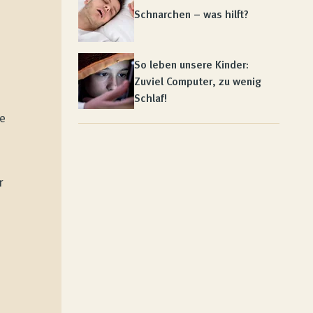
Schnarchen – was hilft?
So leben unsere Kinder:
Zuviel Computer, zu wenig
Schlaf!
e
r
e