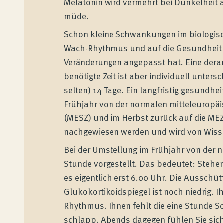
Melatonin wird vermehrt bei Dunkelheit 
müde.
Schon kleine Schwankungen im biologis
Wach-Rhythmus und auf die Gesundheit ha
Veränderungen angepasst hat. Eine dera
benötigte Zeit ist aber individuell unters
selten) 14 Tage. Ein langfristig gesundhe
Frühjahr von der normalen mitteleuropäi
(MESZ) und im Herbst zurück auf die MEZ 
nachgewiesen werden und wird von Wisse
Bei der Umstellung im Frühjahr von der n
Stunde vorgestellt. Das bedeutet: Stehen
es eigentlich erst 6.00 Uhr. Die Ausschü
Glukokortikoidspiegel ist noch niedrig. 
Rhythmus. Ihnen fehlt die eine Stunde Sc
schlapp. Abends dagegen fühlen Sie sich