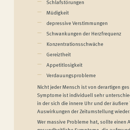
Schlafstörungen
Müdigkeit
depressive Verstimmungen
Schwankungen der Herzfrequenz
Konzentrationsschwäche
Wenatex Schlafberatung
Gereiztheit
Produktberatung zu Hause, im Store oder
Appetitlosigkeit
online!
Verdauungsprobleme
Nicht jeder Mensch ist von derartigen ge
Symptome ist individuell sehr unterschi
Produkte
in der sich die innere Uhr und der äußer
Auswirkungen der Zeitumstellung wieder
Qualität und Garantie
Wer massive Probleme hat, sollte einen 
gesundheitliche Symptome, die aufgrund 