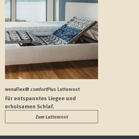
wenaFlex® comfortPlus Lattenrost
we
Für entspanntes Liegen und
F
erholsamen Schlaf.
L
Zum Lattenrost