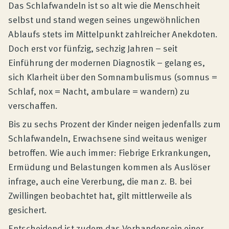
Produktberatung
Das Schlafwandeln ist so alt wie die Menschheit
selbst und stand wegen seines ungewöhnlichen
Ablaufs stets im Mittelpunkt zahlreicher Anekdoten.
Unternehmen
Doch erst vor fünfzig, sechzig Jahren – seit
Einführung der modernen Diagnostik – gelang es,
Kontakt
sich Klarheit über den Somnambulismus (somnus =
Schlaf, nox = Nacht, ambulare = wandern) zu
verschaffen.
Magazin
Bis zu sechs Prozent der Kinder neigen jedenfalls zum
Schlafwandeln, Erwachsene sind weitaus weniger
betroffen. Wie auch immer: Fiebrige Erkrankungen,
Ermüdung und Belastungen kommen als Auslöser
infrage, auch eine Vererbung, die man z. B. bei
Zwillingen beobachtet hat, gilt mittlerweile als
gesichert.
Entscheidend ist zudem das Vorhandensein einer