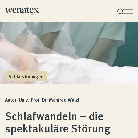
Wenatex Schlafberatung
Produktberatung zu Hause, im Store oder online!
Produkte
Schlafstörungen
Qualität und Garantie
Autor: Univ.-Prof. Dr. Manfred Walzl
Schlafwandeln – die
Kundenbewertungen
spektakuläre Störung