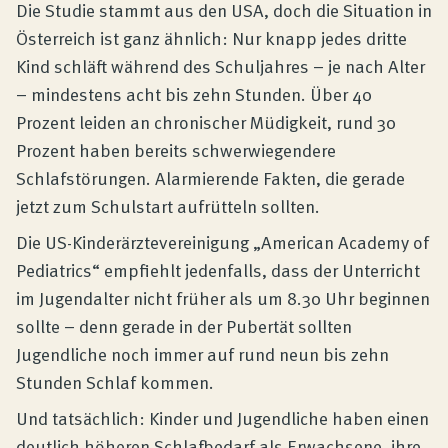
Produktberatung
Die Studie stammt aus den USA, doch die Situation in
Österreich ist ganz ähnlich: Nur knapp jedes dritte
Kind schläft während des Schuljahres – je nach Alter
Unternehmen
– mindestens acht bis zehn Stunden. Über 40
Prozent leiden an chronischer Müdigkeit, rund 30
Kontakt
Prozent haben bereits schwerwiegendere
Schlafstörungen. Alarmierende Fakten, die gerade
jetzt zum Schulstart aufrütteln sollten.
Magazin
Die US-Kinderärztevereinigung „American Academy of
Pediatrics“ empfiehlt jedenfalls, dass der Unterricht
im Jugendalter nicht früher als um 8.30 Uhr beginnen
sollte – denn gerade in der Pubertät sollten
Jugendliche noch immer auf rund neun bis zehn
Stunden Schlaf kommen.
Und tatsächlich: Kinder und Jugendliche haben einen
deutlich höheren Schlafbedarf als Erwachsene, ihre