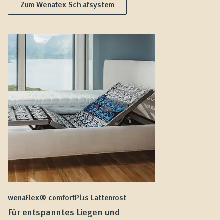
Zum Wenatex Schlafsystem
wenaFlex® comfortPlus Lattenrost
we
Für entspanntes Liegen und
F