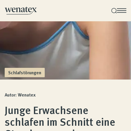
Wenatex Schlafberatung
Produktberatung zu Hause, im Store oder online!
Produkte
Schlafstörungen
Qualität und Garantie
Autor: Wenatex
Junge Erwachsene
Kundenbewertungen
schlafen im Schnitt eine