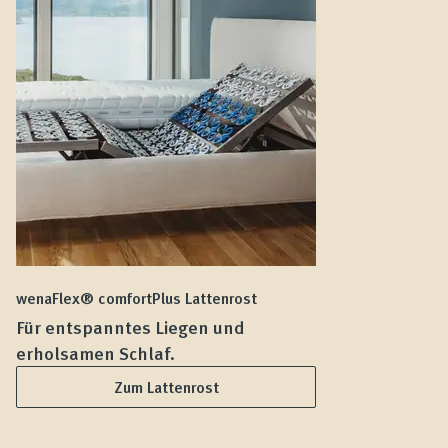
wenaFlex® comfortPlus Lattenrost
we
Für entspanntes Liegen und
F
erholsamen Schlaf.
L
Zum Lattenrost