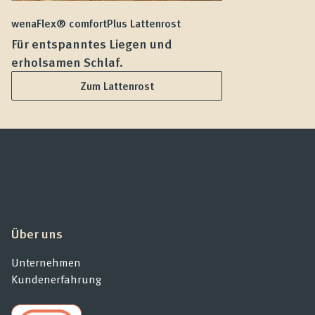
wenaFlex® comfortPlus Lattenrost
we
Für entspanntes Liegen und
F
erholsamen Schlaf.
L
Zum Lattenrost
Über uns
Unternehmen
Kundenerfahrung