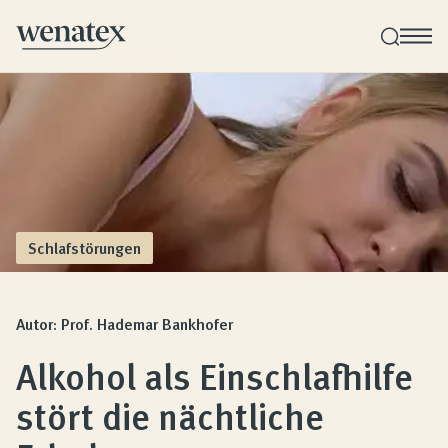
Wenatex Schlafberatung
Produktberatung zu Hause, im Store oder online!
Produkte
Schlafstörungen
Qualität und Garantie
Autor: Prof. Hademar Bankhofer
Alkohol als Einschlafhilfe
Kundenbewertungen
stört die nächtliche