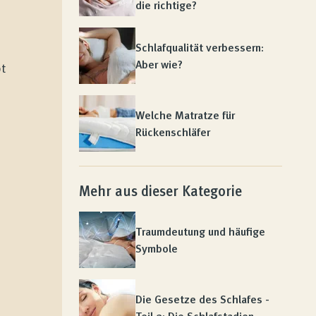
die richtige?
Schlafqualität verbessern:
Aber wie?
pt
Welche Matratze für
Rückenschläfer
Mehr aus dieser Kategorie
Traumdeutung und häufige
Symbole
n
Die Gesetze des Schlafes -