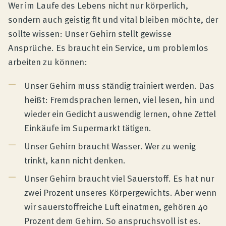
Produktberatung
Wer im Laufe des Lebens nicht nur körperlich,
sondern auch geistig fit und vital bleiben möchte, der
sollte wissen: Unser Gehirn stellt gewisse
Unternehmen
Ansprüche. Es braucht ein Service, um problemlos
arbeiten zu können:
Kontakt
Unser Gehirn muss ständig trainiert werden. Das
heißt: Fremdsprachen lernen, viel lesen, hin und
Magazin
wieder ein Gedicht auswendig lernen, ohne Zettel
Einkäufe im Supermarkt tätigen.
Unser Gehirn braucht Wasser. Wer zu wenig
trinkt, kann nicht denken.
Unser Gehirn braucht viel Sauerstoff. Es hat nur
zwei Prozent unseres Körpergewichts. Aber wenn
wir sauerstoffreiche Luft einatmen, gehören 40
Prozent dem Gehirn. So anspruchsvoll ist es.