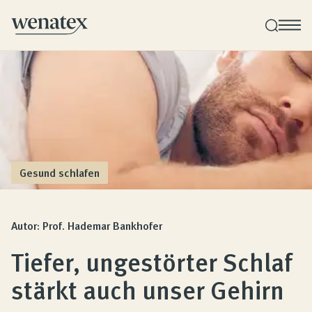
Wenatex Schlafberatung
Produktberatung zu Hause, im Store oder online!
Produkte
Gesund schlafen
Qualität und Garantie
Autor: Prof. Hademar Bankhofer
Tiefer, ungestörter Schlaf
Kundenbewertungen
stärkt auch unser Gehirn