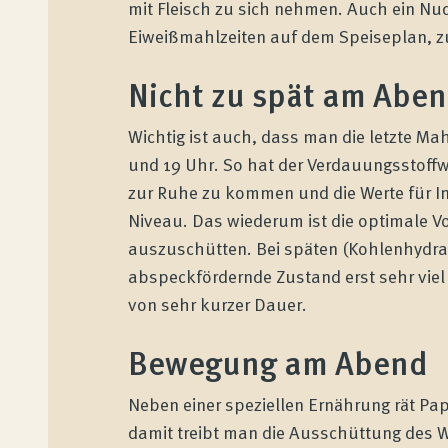
mit Fleisch zu sich nehmen. Auch ein Nud
Eiweißmahlzeiten auf dem Speiseplan, zum
Nicht zu spät am Abe
Wichtig ist auch, dass man die letzte Mah
und 19 Uhr. So hat der Verdauungsstoffw
zur Ruhe zu kommen und die Werte für Ins
Wenatex Schlafberatung
Niveau. Das wiederum ist die optimale
Produktberatung zu Hause, im Store oder
auszuschütten. Bei späten (Kohlenhydrat-
online!
abspeckfördernde Zustand erst sehr viel 
von sehr kurzer Dauer.
Produkte
Bewegung am Abend
Neben einer speziellen Ernährung rät 
Qualität und Garantie
damit treibt man die Ausschüttung des 