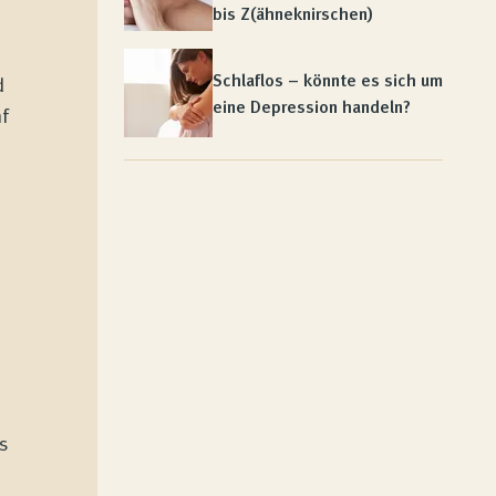
bis Z(ähneknirschen)
Schlaflos – könnte es sich um
d
eine Depression handeln?
nf
s