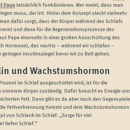
ef Pape
tatsächlich funktionieren. Wer meint, dass man
bringen muss, der irrt. Hinter dem Konzept steckt vielmehr
man dafür sorgt, dass der Körper während des Schlafs
kommt und diese für die Regenerationsprozesse des
laut Pape einerseits in einer großen Ausschüttung des
Hormone), das nachts – während wir schlafen –
m geringen Insulinspiegel bevor wir zu Bett gehen.
ulin und Wachstumshormon
zent im Schlaf ausgeschüttet wird, ist für die
 unserem Körper zuständig. Dafür braucht es Energie un
icherten Fett. Dann gibt es da aber noch den Gegenspiele
as die Fettverbrennung hemmt und dem Wachstumshormon
t von Schlank im Schlaf: „Sorge für viel
 tiefen Schlaf.“