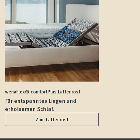
wenaFlex® comfortPlus Lattenrost
we
Für entspanntes Liegen und
F
erholsamen Schlaf.
L
Zum Lattenrost