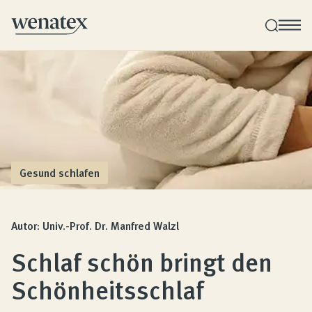
Wenatex Schlafberatung
Produktberatung zu Hause, im Store oder online!
Produkte
Gesund schlafen
Qualität und Garantie
Autor: Univ.-Prof. Dr. Manfred Walzl
Schlaf schön bringt den
Kundenbewertungen
Schönheitsschlaf