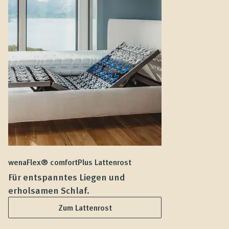
wenaFlex® comfortPlus Lattenrost
we
Für entspanntes Liegen und
F
erholsamen Schlaf.
L
Zum Lattenrost