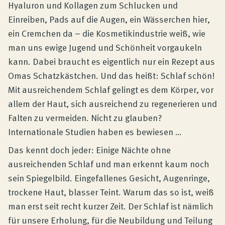
Produktberatung
Hyaluron und Kollagen zum Schlucken und
Einreiben, Pads auf die Augen, ein Wässerchen hier,
ein Cremchen da – die Kosmetikindustrie weiß, wie
Unternehmen
man uns ewige Jugend und Schönheit vorgaukeln
kann. Dabei braucht es eigentlich nur ein Rezept aus
Kontakt
Omas Schatzkästchen. Und das heißt: Schlaf schön!
Mit ausreichendem Schlaf gelingt es dem Körper, vor
allem der Haut, sich ausreichend zu regenerieren und
Magazin
Falten zu vermeiden. Nicht zu glauben?
Internationale Studien haben es bewiesen …
Das kennt doch jeder: Einige Nächte ohne
ausreichenden Schlaf und man erkennt kaum noch
sein Spiegelbild. Eingefallenes Gesicht, Augenringe,
trockene Haut, blasser Teint. Warum das so ist, weiß
man erst seit recht kurzer Zeit. Der Schlaf ist nämlich
für unsere Erholung, für die Neubildung und Teilung