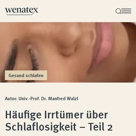
Wenatex Schlafberatung
Produktberatung zu Hause, im Store oder online!
Produkte
Gesund schlafen
Qualität und Garantie
Autor: Univ.-Prof. Dr. Manfred Walzl
Häufige Irrtümer über
Kundenbewertungen
Schlaflosigkeit – Teil 2