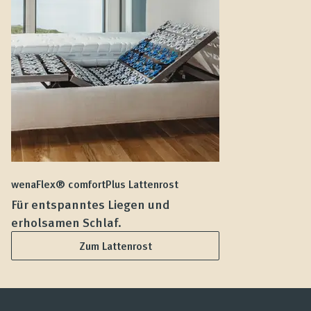
wenaFlex® comfortPlus Lattenrost
we
Für entspanntes Liegen und
F
erholsamen Schlaf.
L
Zum Lattenrost