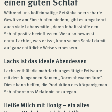
einen guten Schlaf
Produktberatung
Während uns koffeinhaltige Getränke oder scharfe
Unternehmen
Gewürze am Einschlafen hindern, gibt es umgekehrt
auch viele Lebensmittel, deren Inhaltsstoffe den
Schlaf positiv beeinflussen. Wer also bewusst
Kontakt
darauf achtet, was er isst, kann seinen Schlaf damit
auf ganz natürliche Weise verbessern.
Magazin
Lachs ist das ideale Abendessen
Lachs enthält die mehrfach ungesättigte Fettsäure
mit dem klingenden Namen „Docosahexaensäure“.
Diese kann helfen, die Produktion des körpereigenen
Schlafhormons Melatonin anzuregen.
Heiße Milch mit Honig – ein altes