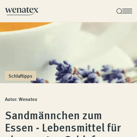
Wenatex Schlafberatung
Individuelle Produktberatung bei Ihnen zu Hause!
Produkte
Schlaftipps
Qualität und Garantie
Autor: Wenatex
Sandmännchen zum
Kundenbewertungen
Essen - Lebensmittel für