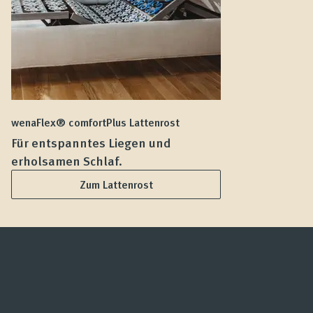
wenaFlex® comfortPlus Lattenrost
we
Für entspanntes Liegen und
F
erholsamen Schlaf.
L
Zum Lattenrost